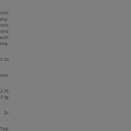
rinti
ytų),
esnis
esnis
austi
lumą.
rš 20
kusis
 2,76
,0 kg
2V
Taip