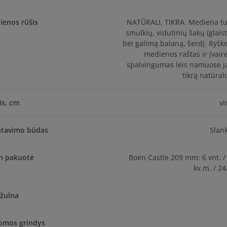
ienos rūšis
NATŪRALI, TIKRA. Mediena tu
smulkių, vidutinių šakų (glaist
bei galimą balaną, šerdį. Ryšk
medienos raštas ir įvair
spalvingumas leis namuose j
tikrą natūra
is, cm
vi
tavimo būdas
Slan
n pakuotė
Boen Castle 209 mm: 6 vnt. /
kv.m. / 24
žulna
domos grindys