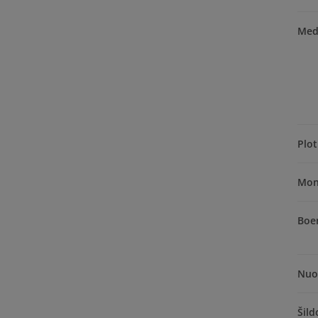
Med
Plot
Mon
Boe
Nuo
Šil