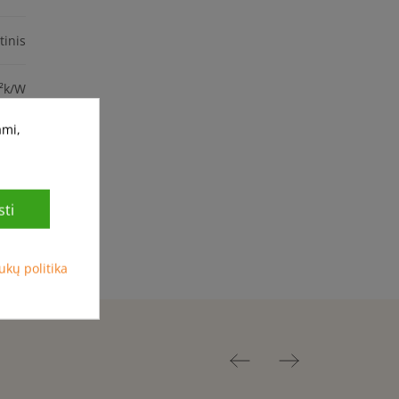
tinis
²k/W
ami,
tomu"
intas
etuva
ti
ukų politika