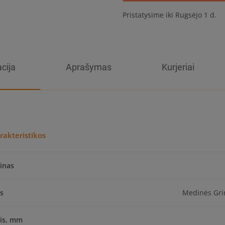
Pristatysime iki Rugsėjo 1 d.
cija
Aprašymas
Kurjeriai
rakteristikos
inas
as
Medinės Gri
ris, mm