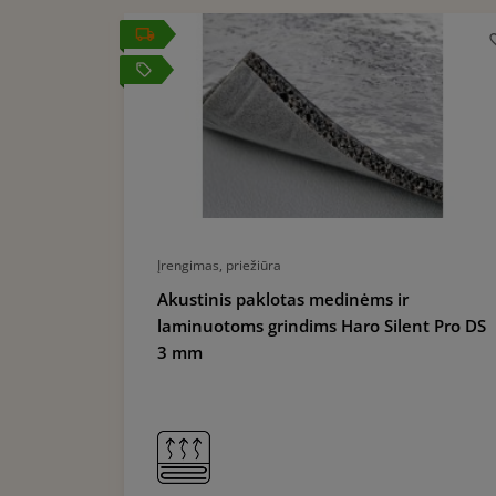
local_offer
Įrengimas, priežiūra
ims
Akustinis paklotas medinėms ir
laminuotoms grindims Haro Silent Pro DS
3 mm