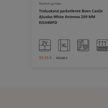
Medinės grindys
n Longstrip
Trisluoksnė parketlentė Boen Castle
nte
Ąžuolas White Animoso 209 MM
EIGV4MFD
95,95 €
101,00 €