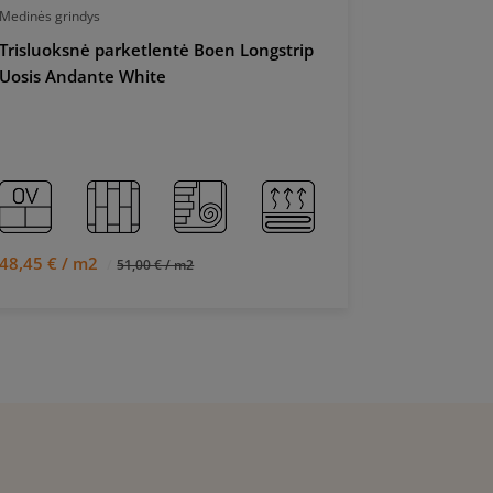
Medinės grindys
Medinės grind
Trisluoksnė parketlentė Boen Longstrip
Trisluoksn
Uosis Andante White
Ąžuolas Fin
48,45 € / m2
40,85 € / 
51,00 € / m2