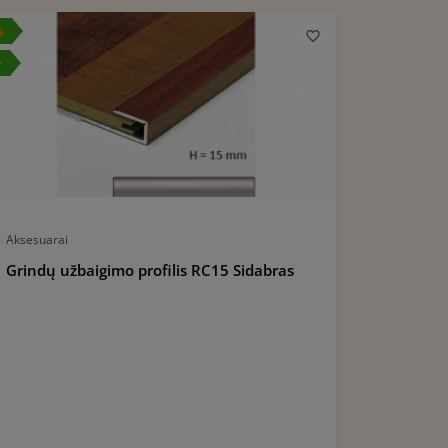
er
local_offer
Aksesuarai
Įrengimas, 
Grindų užbaigimo profilis RC15 Sidabras
Teflonin
klijuojam