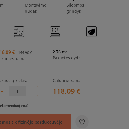
mm
Montavimo
Šildomos
būdas
grindys
2
18,09 €
2.76 m
144,90 €
Pakuotės dydis
akuotės kaina
add_circle
akuočių kiekis:
Galutinė kaina:
118,09 €
-
+
 (rekomenduojama)
amos tik fizinėje parduotuvėje