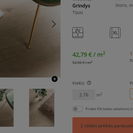
Grindys
Storis, 
Tipas
2
42,79 € / m
1
P
2
52,50 € / m
add_circle
Kiekis:
P
help_outline
2
m
Pridėti 6% kiekio atliekoms
2 rūšies prekės parduod