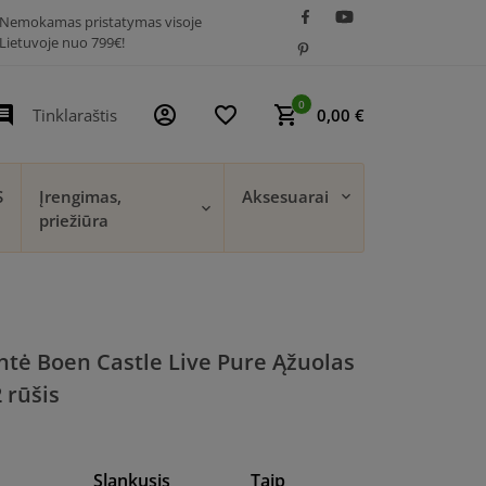
Nemokamas pristatymas visoje
Lietuvoje nuo 799€!
0
t_comment
account_circle
favorite_border
shopping_cart
Tinklaraštis
0,00 €
S
Įrengimas,
Aksesuarai
priežiūra
ntė Boen Castle Live Pure Ąžuolas
 rūšis
Slankusis
Taip