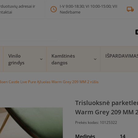
rduotuvių adresai ir
I-V 9:00-18:30; VI 10:00-15:00; VII
schedule
local_shipping
ntaktai
Nedirbame
inser
Vinilo
Kamštinės
IŠPARDAVIMA
grindys
dangos
 Boen Castle Live Pure Ąžuolas Warm Grey 209 MM 2 rūšis
Trisluoksnė parketle
Warm Grey 209 MM 2
Prekės kodas:
10125322
Medinės
14