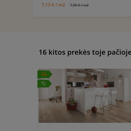
7,13 € / m2
7,50 € / m2
16 kitos prekės toje pačioje
local_offer