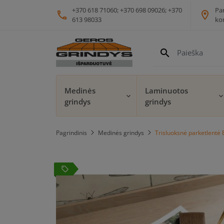
+370 618 71060; +370 698 09026; +370
Pa
phone
location_on
613 98033
ko
search
Medinės
Laminuotos
grindys
grindys
Pagrindinis
Medinės grindys
Trisluoksnė parketlentė
local_offer