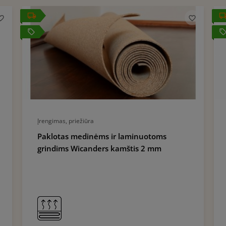
local_offer
local_off
Įrengimas, priežiūra
Paklotas medinėms ir laminuotoms
grindims Wicanders kamštis 2 mm