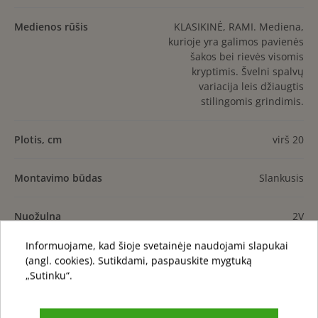
Medienos rūšis
KLASIKINĖ, RAMI. Mediena,
kurioje yra galimos pavienės
šakos bei rievės visomis
kryptimis. Švelni spalvų
variacija leis džiaugtis
stilingomis grindimis.
Plotis, cm
virš 20
Montavimo būdas
Slankusis
Nuožulna
2V
Informuojame, kad šioje svetainėje naudojami slapukai
Šildomos grindys
Taip
(angl. cookies). Sutikdami, paspauskite mygtuką
„Sutinku“.
Spalvos tonas
Šviesus