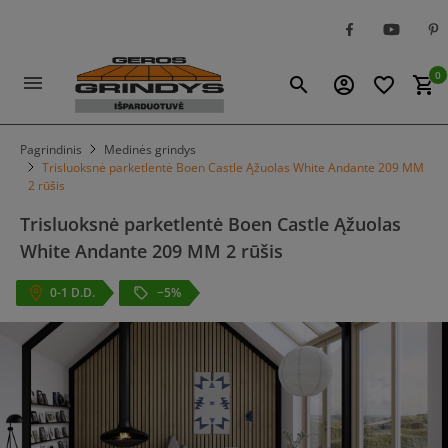
0
menu
search
account_circle
favorite_border
shopping_cart
Pagrindinis
Medinės grindys
Trisluoksnė parketlentė Boen Castle Ąžuolas White Andante 209 MM
2 rūšis
Trisluoksnė parketlentė Boen Castle Ąžuolas
White Andante 209 MM 2 rūšis
0-1 D.D.
−5%
local_offer