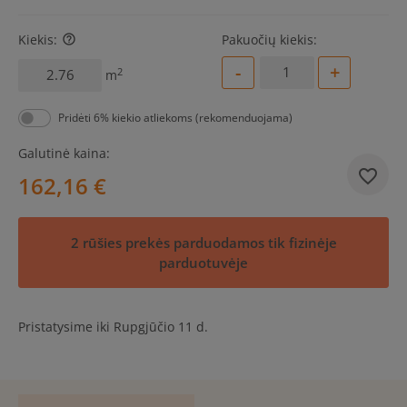
Kiekis:
Pakuočių kiekis:
help_outline
-
+
2
m
Pridėti 6% kiekio atliekoms (rekomenduojama)
Galutinė kaina:
162,16 €
2 rūšies prekės parduodamos tik fizinėje
parduotuvėje
Pristatysime iki Rupgjūčio 11 d.