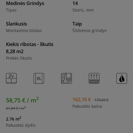
Medinės Grindys
14
Tipas
Storis, mm
Slankusis
Taip
Montavimo būdas
Šildomos grindys
Kiekis ribotas - likutis
8,28 m2
Prekės likutis
2
58,75 € / m
162,16 €
170,69 €
Pakuotės kaina
2
61,84 € / m
2
2.76 m
Pakuotės dydis