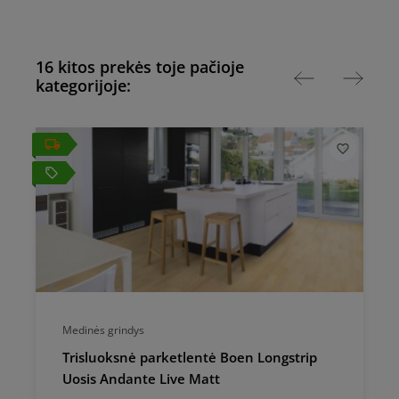
16 kitos prekės toje pačioje
kategorijoje:
local_offer
local_
Medinės grindys
Trisluoksnė parketlentė Boen Longstrip
Uosis Andante Live Matt