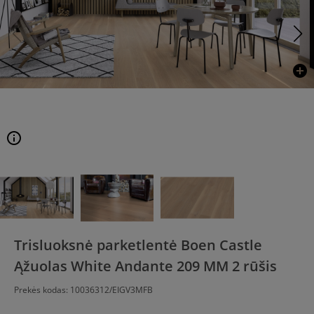
add_circle
info
Trisluoksnė parketlentė Boen Castle
Ąžuolas White Andante 209 MM 2 rūšis
Prekės kodas:
10036312/EIGV3MFB