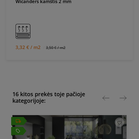
Wicanders kamštis 2 mm
3,32 € / m2
3,50 € / m2
16 kitos prekės toje pačioje
kategorijoje:
local_offer
local_