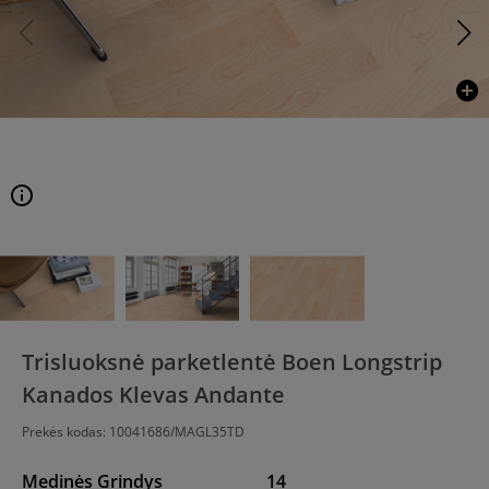
add_circle
info
Trisluoksnė parketlentė Boen Longstrip
Kanados Klevas Andante
Prekės kodas:
10041686/MAGL35TD
Medinės Grindys
14