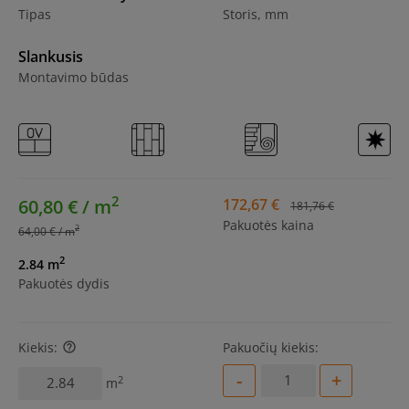
Tipas
Storis, mm
Slankusis
Montavimo būdas
2
60,80 € / m
172,67 €
181,76 €
Pakuotės kaina
2
64,00 € / m
2
2.84 m
Pakuotės dydis
Kiekis:
Pakuočių kiekis:
help_outline
-
+
2
m