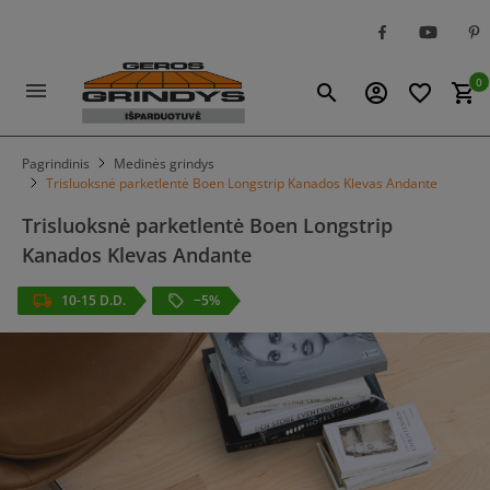
0
menu
search
account_circle
favorite_border
shopping_cart
Pagrindinis
Medinės grindys
Trisluoksnė parketlentė Boen Longstrip Kanados Klevas Andante
Trisluoksnė parketlentė Boen Longstrip
Kanados Klevas Andante
10-15 D.D.
−5%
local_offer