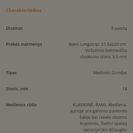
Charakteristikos
Dizainas
3 juostų
Prekės matmenys
Boen Longstrip: 21,5x220 cm.
Viršutinio kietmedžio
sluoksnio storis 3.5 mm
Tipas
Medinės Grindys
Storis, mm
14
Medienos rūšis
KLASIKINĖ, RAMI. Mediena,
kurioje yra galimos pavienės
šakos bei rievės visomis
kryptimis. Švelni spalvų
variacija leis džiaugtis