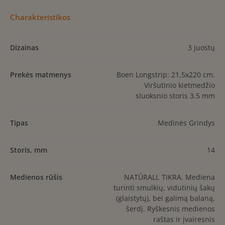
Charakteristikos
Dizainas
3 juostų
Prekės matmenys
Boen Longstrip: 21,5x220 cm.
Viršutinio kietmedžio
sluoksnio storis 3.5 mm
Tipas
Medinės Grindys
Storis, mm
14
Medienos rūšis
NATŪRALI, TIKRA. Mediena
turinti smulkių, vidutinių šakų
(glaistytų), bei galimą balaną,
šerdį. Ryškesnis medienos
raštas ir įvairesnis