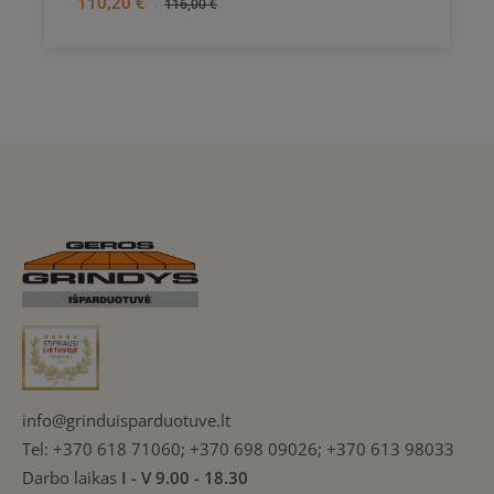
110,20 €
116,00 €
info@grinduisparduotuve.lt
Tel:
+370 618 71060; +370 698 09026; +370 613 98033
Darbo laikas
I - V 9.00 - 18.30