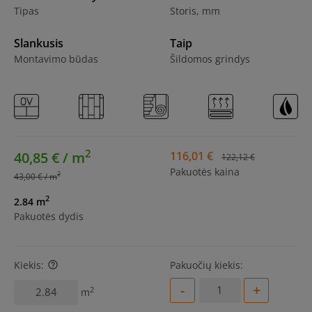
Tipas
Storis, mm
Slankusis
Taip
Montavimo būdas
Šildomos grindys
2
40,85 € / m
116,01 €
122,12 €
Pakuotės kaina
2
43,00 € / m
2
2.84 m
Pakuotės dydis
Kiekis:
Pakuočių kiekis:
help_outline
-
+
2
m