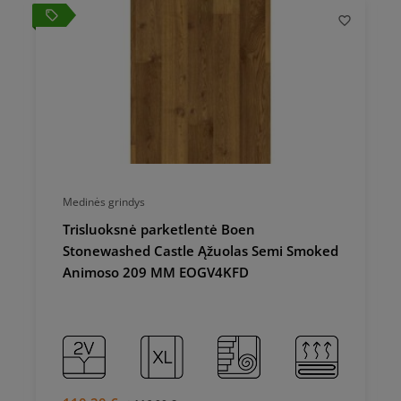
local_offer
local_
Medinės grindys
Trisluoksnė parketlentė Boen
Stonewashed Castle Ąžuolas Semi Smoked
Animoso 209 MM EOGV4KFD