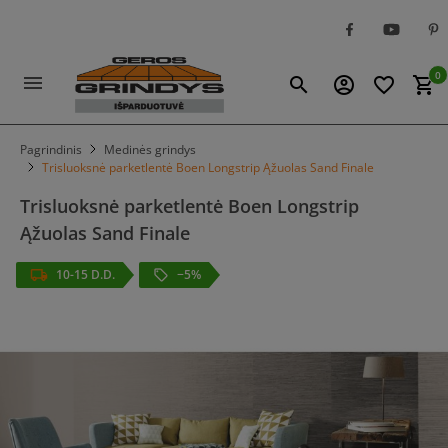
0
menu
search
account_circle
favorite_border
shopping_cart
Pagrindinis
Medinės grindys
Trisluoksnė parketlentė Boen Longstrip Ąžuolas Sand Finale
Trisluoksnė parketlentė Boen Longstrip
Ąžuolas Sand Finale
10-15 D.D.
−5%
local_offer