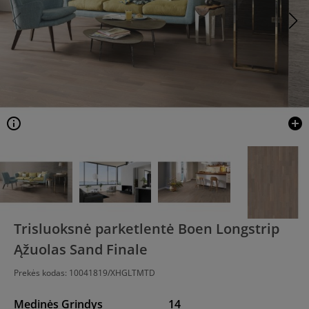
info
add_circle
Trisluoksnė parketlentė Boen Longstrip
Ąžuolas Sand Finale
Prekės kodas:
10041819/XHGLTMTD
Medinės Grindys
14