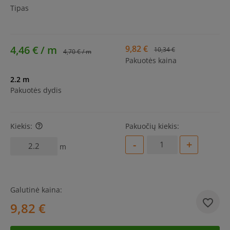
Tipas
4,46 € / m
9,82 €
10,34 €
4,70 € / m
Pakuotės kaina
2.2 m
Pakuotės dydis
Kiekis:
Pakuočių kiekis:
help_outline
-
+
m
Galutinė kaina:
9,82 €