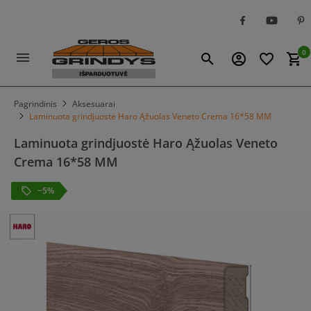
0
menu
search
account_circle
favorite_border
shopping_cart
Pagrindinis
Aksesuarai
Laminuota grindjuostė Haro Ąžuolas Veneto Crema 16*58 MM
Laminuota grindjuostė Haro Ąžuolas Veneto
Crema 16*58 MM
−5%
local_offer