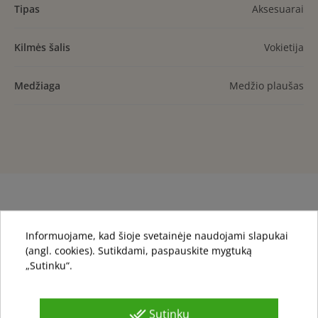
Tipas
Aksesuarai
Kilmės šalis
Vokietija
Medžiaga
Medžio plaušas
Jums taip pat gali patikti
Informuojame, kad šioje svetainėje naudojami slapukai
(angl. cookies). Sutikdami, paspauskite mygtuką
„Sutinku“.
local_offer
done_all
Sutinku