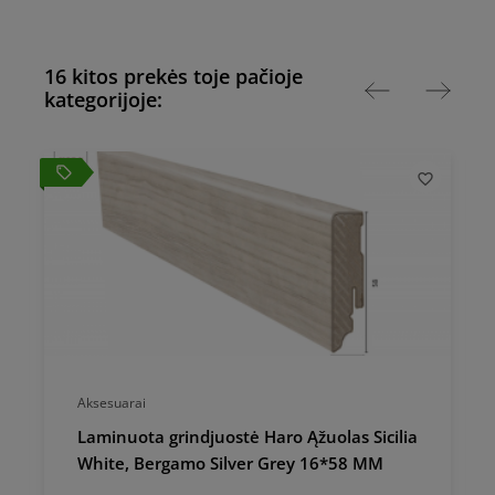
16 kitos prekės toje pačioje
kategorijoje:
local_offer
local_
Aksesuarai
Laminuota grindjuostė Haro Ąžuolas Sicilia
White, Bergamo Silver Grey 16*58 MM