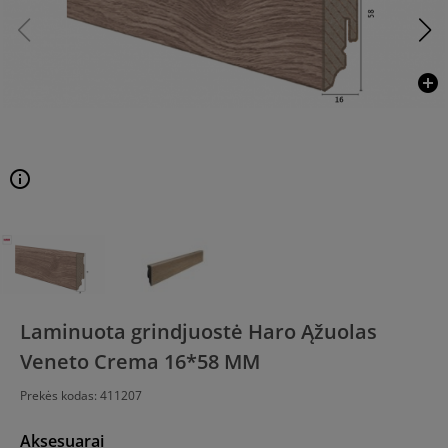
add_circle
info
Laminuota grindjuostė Haro Ąžuolas
Veneto Crema 16*58 MM
Prekės kodas:
411207
Aksesuarai