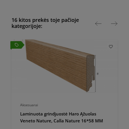
16 kitos prekės toje pačioje
kategorijoje:
local_offer
local_
Aksesuarai
Laminuota grindjuostė Haro Ąžuolas
Veneto Nature, Calla Nature 16*58 MM