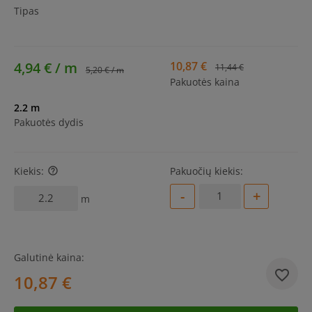
Tipas
4,94 € / m
10,87 €
11,44 €
5,20 € / m
Pakuotės kaina
2.2 m
Pakuotės dydis
Kiekis:
Pakuočių kiekis:
help_outline
-
+
m
Galutinė kaina:
10,87 €