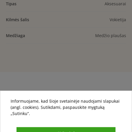
Tipas
Aksesuarai
Kilmės šalis
Vokietija
Medžiaga
Medžio plaušas
Jums taip pat gali patikti
Informuojame, kad šioje svetainėje naudojami slapukai
(angl. cookies). Sutikdami, paspauskite mygtuką
„Sutinku“.
local_offer