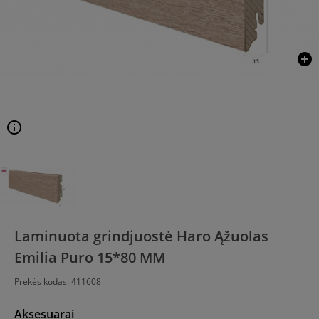
add_circle
info
Laminuota grindjuostė Haro Ąžuolas
Emilia Puro 15*80 MM
Prekės kodas:
411608
Aksesuarai