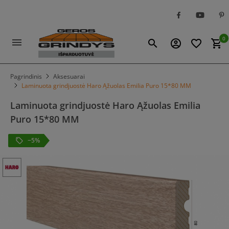
0
menu
search
account_circle
favorite_border
shopping_cart
Pagrindinis
Aksesuarai
Laminuota grindjuostė Haro Ąžuolas Emilia Puro 15*80 MM
Laminuota grindjuostė Haro Ąžuolas Emilia
Puro 15*80 MM
−5%
local_offer