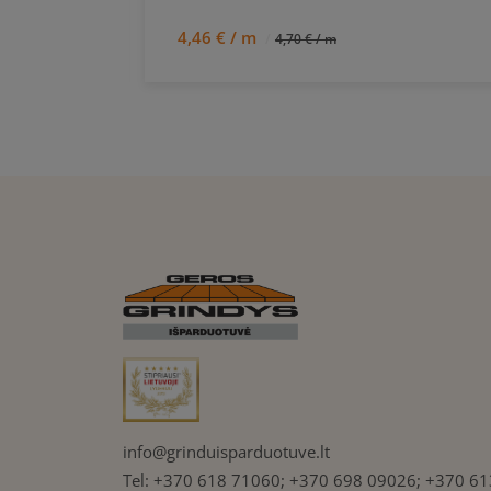
4,46 € / m
4,70 € / m
info@grinduisparduotuve.lt
Tel:
+370 618 71060; +370 698 09026; +370 61