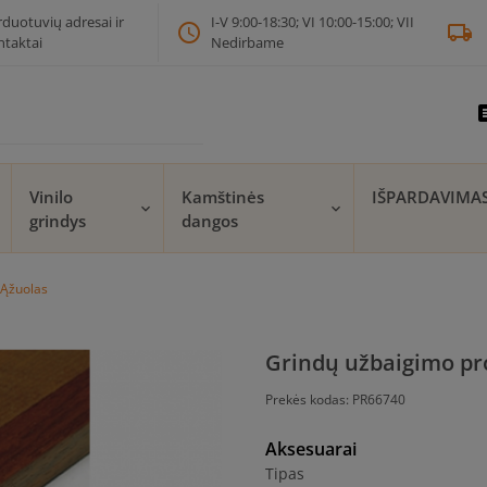
rduotuvių adresai ir
I-V 9:00-18:30; VI 10:00-15:00; VII
schedule
local_shipping
ntaktai
Nedirbame
inser
Vinilo
Kamštinės
IŠPARDAVIMA
grindys
dangos
 Ąžuolas
Grindų užbaigimo pro
Prekės kodas:
PR66740
Aksesuarai
Tipas