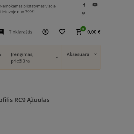
Nemokamas pristatymas visoje
Lietuvoje nuo 799€!
0
t_comment
account_circle
favorite_border
shopping_cart
Tinklaraštis
0,00 €
S
Įrengimas,
Aksesuarai
priežiūra
filis RC9 Ąžuolas