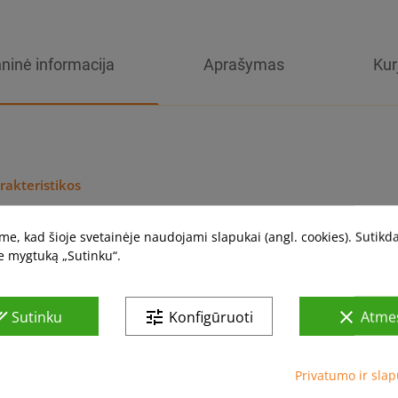
ninė informacija
Aprašymas
Kur
rakteristikos
e, kad šioje svetainėje naudojami slapukai (angl. cookies). Sutikd
as
Aksesu
e mygtuką „Sutinku“.
all
tune
clear
Sutinku
Konfigūruoti
Atmes
Privatumo ir slap
 kategorijoje: