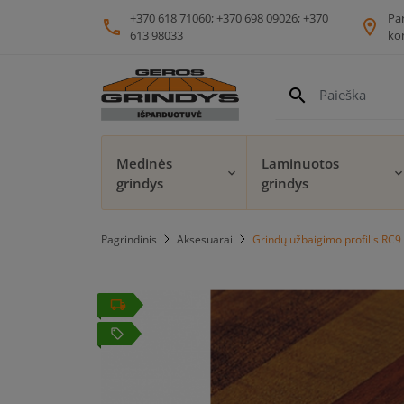
+370 618 71060; +370 698 09026; +370
Pa
phone
location_on
613 98033
ko
search
Medinės
Laminuotos
grindys
grindys
Pagrindinis
Aksesuarai
Grindų užbaigimo profilis RC9
local_offer