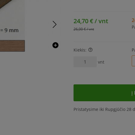
24,70 € / vnt
2
P
26,00 € / vnt
add_circle
Kiekis:
P
help_outline
vnt
Į
Pristatysime iki Rupgjūčio 28 d