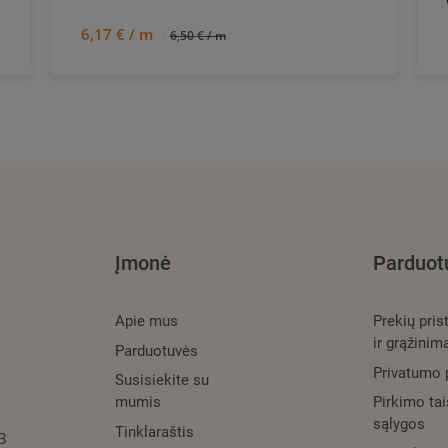
6,17 € / m
6,50 € / m
Įmonė
Parduot
Apie mus
Prekių pri
ir grąžinim
Parduotuvės
Privatumo p
Susisiekite su
mumis
Pirkimo tai
sąlygos
Tinklaraštis
3