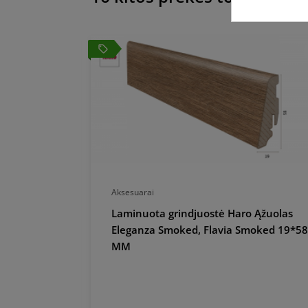
local_offer
Aksesuarai
o MDF
Laminuota grindjuostė Haro Ąžuolas
AL 9010
Eleganza Smoked, Flavia Smoked 19*58
MM