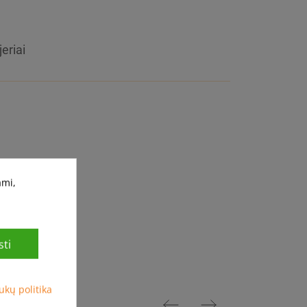
jeriai
ami,
arai
ti
ukų politika