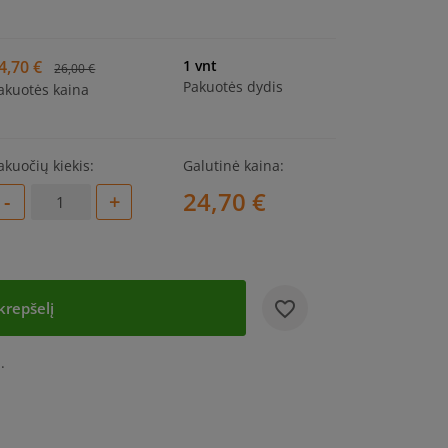
4,70 €
1 vnt
26,00 €
Pakuotės dydis
akuotės kaina
akuočių kiekis:
Galutinė kaina:
24,70 €
-
+
add_circle
 krepšelį
.