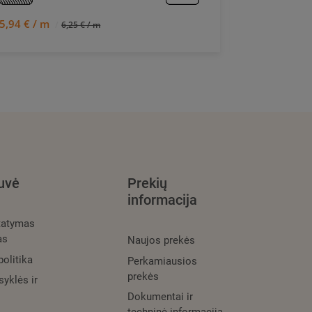
5,94 € / m
5,54 € / m
6,25 € / m
uvė
Prekių
informacija
statymas
as
Naujos prekės
olitika
Perkamiausios
prekės
syklės ir
Dokumentai ir