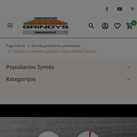
0
menu
search
account_circle
favorite_border
shopping_cart
Pagrindinis
Grindų priežiūros priemonės
Ploviklis medinėms grindims Woca Wood Cleaner
Populiarios žymės
Kategorijos