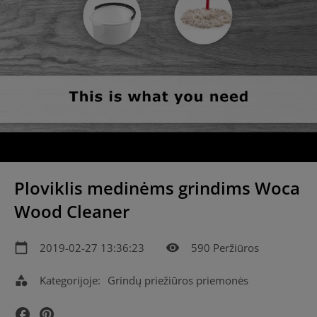
Ploviklis medinėms grindims Woca
Wood Cleaner
calendar_today
2019-02-27 13:36:23
visibility
590 Peržiūros
category
Kategorijoje:
Grindų priežiūros priemonės