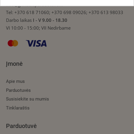
info@grinduisparduotuve.lt
Tel:
+370 618 71060; +370 698 09026; +370 613 98033
Darbo laikas
I - V 9.00 - 18.30
VI 10:00 - 15:00; VII Nedirbame
Įmonė
Apie mus
Parduotuvės
Susisiekite su mumis
Tinklaraštis
Parduotuvė