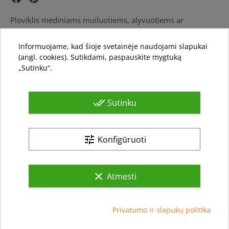
Ploviklis mediniams muiluotiems, alyvuotiems ar
lakuotiems paviršiams. Taip pat gali būti naudojamas
medinių sienų ar baldų valymui.
Informuojame, kad šioje svetainėje naudojami slapukai
(angl. cookies). Sutikdami, paspauskite mygtuką
„Sutinku“.
Pagaminta Danijoje
done_all
Sutinku
tune
Konfigūruoti
clear
Atmesti
Privatumo ir slapukų politika